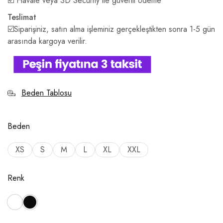
☑️ Havale veya 3D Security ile güvenli ödeme
Teslimat
☑️Siparişiniz, satın alma işleminiz gerçekleştikten sonra 1-5 gün
arasında kargoya verilir.
Beden Tablosu
Beden
XS
S
M
L
XL
XXL
Renk