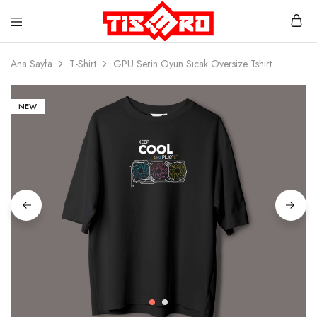
Ana Sayfa
T-Shirt
GPU Serin Oyun Sıcak Oversize Tshirt
NEW