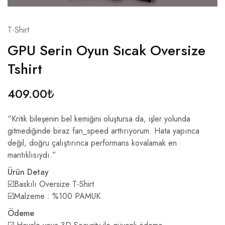
T-Shirt
GPU Serin Oyun Sıcak Oversize
Tshirt
409.00
₺
“Kritik bileşenin bel kemiğini oluştursa da, işler yolunda
gitmediğinde biraz fan_speed arttırıyorum. Hata yapınca
değil, doğru çalıştırınca performans kovalamak en
mantıklısıydı.”
Ürün Detay
☑️Baskılı Oversize T-Shirt
☑️Malzeme : %100 PAMUK
Ödeme