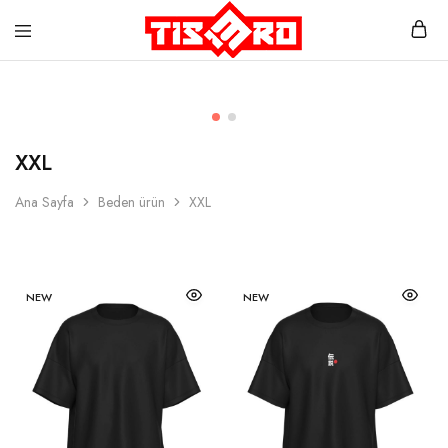
XXL
Ana Sayfa
Beden ürün
XXL
NEW
NEW