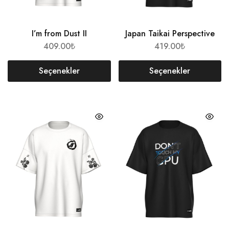
I’m from Dust II
Japan Taikai Perspective
409.00
₺
419.00
₺
Seçenekler
Seçenekler