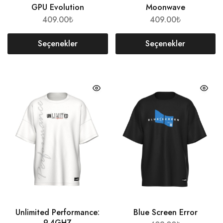
GPU Evolution
Moonwave
409.00
₺
409.00
₺
Seçenekler
Seçenekler
Unlimited Performance:
Blue Screen Error
9.4GHZ