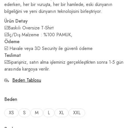
ederken, her bir vuruşta, her bir hamlede, eski dünyanın
bilgeliğini ve yeni dünyanın teknolojisini birleştiriyor.
Ürün Detay
☑️Baskılı Oversize T-Shirt
☑️İç/Dış Malzeme : %100 PAMUK,
Ödeme
☑️ Havale veya 3D Security ile güvenli ödeme
Teslimat
☑️Siparişiniz, satın alma işleminiz gerçekleştikten sonra 1-5 gün
arasında kargoya verilir.
Beden Tablosu
Beden
XS
S
M
L
XL
XXL